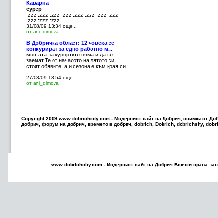
Каварна
сурер
:zzz :zzz :zzz :zzz :zzz :zzz :zzz :zzz
:zzz :zzz :zzz
31/08/09 13:34
още...
от ani_dimova
В Добричка област: 12 човека се
конкурират за едно работно м...
местата за курортите няма и да се
заемат.Те от началото на лятото си
стоят обявите, а и сезона е към края си
.
27/08/09 13:54
още...
от ani_dimova
Copyright 2009 www.dobrichcity.com - Модерният сайт на Добрич, снимки от До
добрич, форум на добрич, времето в добрич, dobrich, Dobrich, dobrichsity, dobric
www.dobrichcity.com - Модерният сайт на
Добрич
Всички права зап