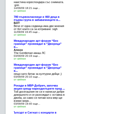
наистина кореспондира със снимката.
:grin
14/09/09 18:21
още...
от sinhron
780 първокласници и 460 деца в
първа група в забавачниците в...
БОТ
Вече от една седмица има две мнения
от бот които са за изтриване :sigh
11/09/09 19:45
още...
от sinhron
Международен арт-форум “Без
граници” провеждат в “Двореца”
в...
Алооо
The Gentleman имаш ЛС
03/09/09 20:19
още...
от sinhron
Международен арт-форум “Без
граници” провеждат в “Двореца”
в...
нещо като битак за културни дейци ;)
03/09/09 20:10
още...
от sinhron
Рокади в МВР-Добрич, започва
акция срещу наркодилърите пред ...
Той досегашния не си е написал добре
домашното и се разхождал с оставка в
джоба, аз само се питам кога мвр ще
вземе мерк...
03/09/09 19:40
още...
от sinhron
Ъпсурт и Сигнал с концерти в