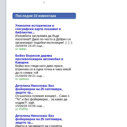
Последни 10 коментара
Уникални исторически и
географски карти показват в
библиотек...
Изложбата заслужава да бъде
посетена!!! Дано по-често в Добрич се
организират подобни експозиции! :) :) :)
24/09/09 16:45
още...
от lekter
Бойко Борисов дарява
противопожарен автомобил в
Каварна
Бойко все гледа като диво прасе,
втренчва се в една точка и чака някой
да го снима :roll
21/09/09 09:21
още...
от sinhron
Детелина Николова: Без
фойерверки на 25 септември,
защото тр...
Осъкатиха големия концерт... Само с
"Те" и без фойерверки... за какво да
ходим?! :sigh
15/09/09 03:56
още...
от PuFFy
Детелина Николова: Без
фойерверки на 25 септември,
защото тр...
Името в заглавието на статията