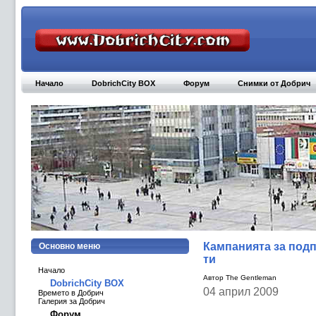
Начало
DobrichCity BOX
Форум
Снимки от Добрич
Кампанията за подп
Основно меню
ти
Начало
Автор The Gentleman
DobrichCity BOX
04 април 2009
Времето в Добрич
Галерия за Добрич
Форум