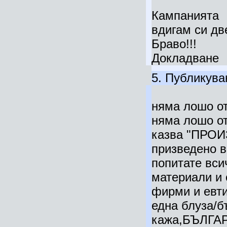
Кампанията
вдигам си дв
Браво!!!
Докладване
5.
Публикува
няма лошо от ц
няма лошо от
казва "ПРО
призведено в
попитате вси
материали и 
фирми и евти
една блуза/б
кажа,БЪЛГАР