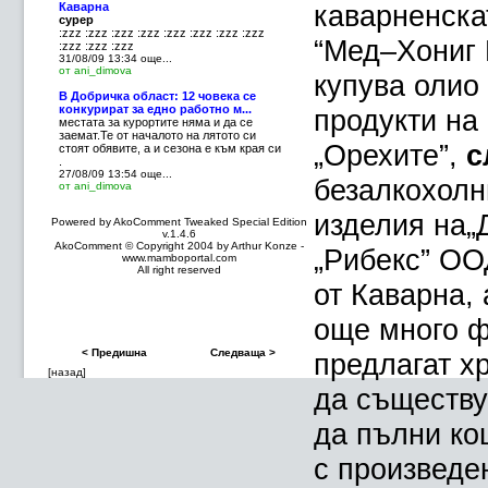
каварненска
Каварна
сурер
:zzz :zzz :zzz :zzz :zzz :zzz :zzz :zzz
“Мед–Хониг 
:zzz :zzz :zzz
31/08/09 13:34
още...
от ani_dimova
купува олио
В Добричка област: 12 човека се
конкурират за едно работно м...
продукти на
местата за курортите няма и да се
заемат.Те от началото на лятото си
„Орехите”,
с
стоят обявите, а и сезона е към края си
.
27/08/09 13:54
още...
безалкохолн
от ani_dimova
изделия на„
Powered by AkoComment Tweaked
Special Edition
v.1.4.6
AkoComment © Copyright 2004 by Arthur Konze -
„Рибекс” ОО
www.mamboportal.com
All right reserved
от Каварна,
още много ф
< Предишна
Следваща >
предлагат х
[назад]
да съществув
да пълни ко
с произведе