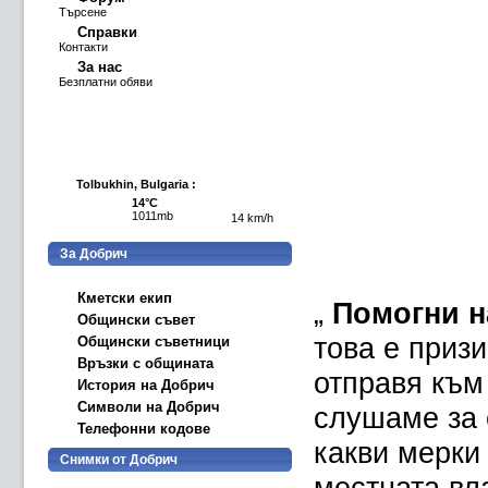
Търсене
Справки
Контакти
За нас
Безплатни обяви
Tolbukhin, Bulgaria :
14°C
1011mb
14 km/h
За Добрич
Кметски екип
„
Помогни н
Общински съвет
това е призи
Общински съветници
Връзки с общината
отправя към
История на Добрич
Символи на Добрич
слушаме за 
Телефонни кодове
какви мерки
Снимки от Добрич
местната вл