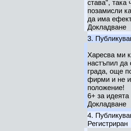
става", така 
позамисли ка
да има ефект
Докладване
3.
Публикува
Харесва ми к
настъпил да 
града, още п
фирми и не и
положение!
6+ за идеята
Докладване
4.
Публикува
Регистриран