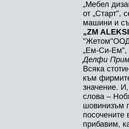
„Мебел диза
от „Старт”, 
машини и съ
„ZM ALEKSI
"Жетом"ООД,
„Ем-Си-Ем”,
Делфи Прим”
Всяка стотин
към фирмите
значение. И,
слова – Ноб
шовинизъм п
посочените 
прибавим, ка