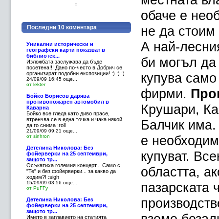
обаче е нео
не да стоим
Последни 10 коментара
А най-лесния
Уникални исторически и
географски карти показват в
библиотек...
би могъл да 
Изложбата заслужава да бъде
посетена!!! Дано по-често в Добрич се
организират подобни експозиции! :) :) :)
купува само
24/09/09 16:45
още...
от lekter
фирми.
Про
Бойко Борисов дарява
противопожарен автомобил в
Крушари, Ка
Каварна
Бойко все гледа като диво прасе,
втренчва се в една точка и чака някой
Балчик има.
да го снима :roll
21/09/09 09:21
още...
е необходим
от sinhron
Детелина Николова: Без
купуват. Все
фойерверки на 25 септември,
защото тр...
Осъкатиха големия концерт... Само с
областта, ак
"Те" и без фойерверки... за какво да
ходим?! :sigh
15/09/09 03:56
още...
пазарската ч
от PuFFy
производств
Детелина Николова: Без
фойерверки на 25 септември,
защото тр...
вземе безал
Името в заглавието на статията