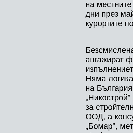
на местните
дни през ма
курортите п
Безсмислена
ангажират ф
изпълнениет
Няма логика
на България
„Никострой”
за стройтел
ООД, а конс
„Бомар”, ме