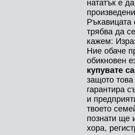
нататък е д
произведени 
Ръкавицата 
трябва да с
кажем: Изра
Ние обаче п
обикновен е
купувате с
защото това 
гарантира с
и предприяти
твоето семей
познати ще 
хора, регис