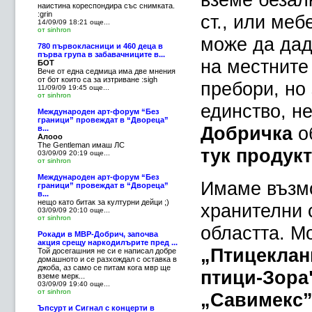
наистина кореспондира със снимката.
:grin
ст., или ме
14/09/09 18:21
още...
от sinhron
може да дад
780 първокласници и 460 деца в
първа група в забавачниците в...
на местните
БОТ
Вече от една седмица има две мнения
от бот които са за изтриване :sigh
пребори, но
11/09/09 19:45
още...
от sinhron
единство, н
Международен арт-форум “Без
граници” провеждат в “Двореца”
Добричка
о
в...
Алооо
The Gentleman имаш ЛС
тук продук
03/09/09 20:19
още...
от sinhron
Международен арт-форум “Без
Имаме възмо
граници” провеждат в “Двореца”
в...
нещо като битак за културни дейци ;)
хранителни 
03/09/09 20:10
още...
от sinhron
областта. Мо
Рокади в МВР-Добрич, започва
акция срещу наркодилърите пред ...
„Птицеклан
Той досегашния не си е написал добре
домашното и се разхождал с оставка в
джоба, аз само се питам кога мвр ще
птици-Зора
вземе мерк...
03/09/09 19:40
още...
от sinhron
„Савимекс
Ъпсурт и Сигнал с концерти в