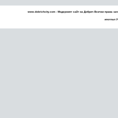
www.dobrichcity.com - Модерният сайт на
Добрич
Всички права зап
ипотпал
У