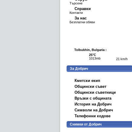
Търсене
Справки
Контакти
За нас
Безплатни обяви
Tolbukhin, Bulgaria :
25°C
1013mb
21 km/h
За Добрич
Кметски екип
Общински съвет
Общински съветници
Връзки с общината
История на Добрич
Символи на Добрич
Телефонни кодове
Снимки от Добрич