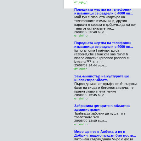
от juja_n
Поредната жертва на телефонни
измамници се раздели с 4000 лв...
Май тук е главната квартира на
телефонните измамници, другия
вариант е хората в добричко да са по-
тъпи от останалите, ин...
26/08/09 20:48
още...
от sinhron
Поредната жертва на телефонни
измамници се раздели с 4000 лв...
tiq hora nqma li nai-nakraq da
razberat,che situaciqta sas "sinat ti
blasna chovek" i prochee podobni e
izmama?!? :x :x...
25/08/09 14:44
още...
от lekter
Зам.-министър на културата ще
инспектира Яйлата
Първо да махнат оръфания български
флаг на входа и бетонната плоча, че
правят лошо впечатление
20/08/09 15:35
още...
от sinhron
Забраниха цигарите в областна
администрация
Трябва да забрани да пушат и в
тоалетните :roll
20/08/09 13:49
още...
от sinhron
Миро ще пее в Албена, а не в
Добрич, защото градът бил постр...
Като наш съгражданин Миро е доста