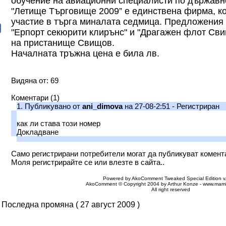
обучение на авиационни специалисти по държавн
"Летище Търговище 2009” е единствена фирма, ко
участие в търга миналата седмица. Предложения 
"Ерпорт секюрити клирънс" и "Драгажен флот Сви
на пристанище Свищов.
Началната тръжна цена е била лв.
Видяна от: 69
Коментари (1)
1.
Публикувано от
ani_dimova
на 27-08-2:51 - Регистриран
как ли става този номер
Докладване
Само регистрирани потребители могат да публикуват комент
Моля регистрирайте се или влезте в сайта..
Powered by AkoComment Tweaked
Special Edition
v
AkoComment © Copyright 2004 by Arthur Konze -
www.mamb
All right reserved
Последна промяна ( 27 август 2009 )