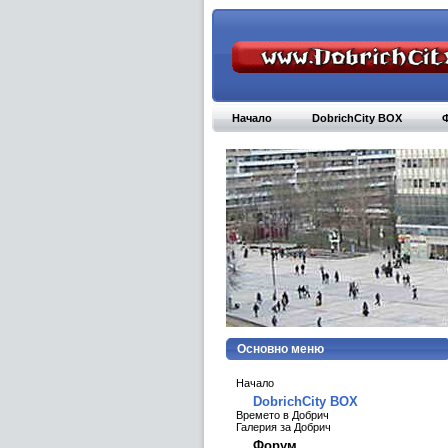
Начало
DobrichCity BOX
Основно меню
Начало
DobrichCity BOX
Времето в Добрич
Галерия за Добрич
Форум