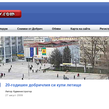
Форум
Снимки от Добрич
Обяви
Карта на сайта
Регист
20-годишен добричлия си купи летище
Автор Администратор
27 август 2009