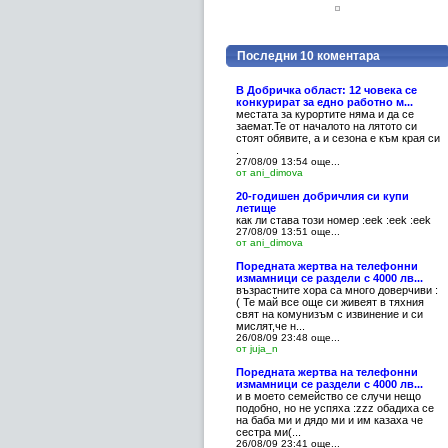
Последни 10 коментара
В Добричка област: 12 човека се
конкурират за едно работно м...
местата за курортите няма и да се
заемат.Те от началото на лятото си
стоят обявите, а и сезона е към края си
.
27/08/09 13:54
още...
от ani_dimova
20-годишен добричлия си купи
летище
как ли става този номер :eek :eek :eek
27/08/09 13:51
още...
от ani_dimova
Поредната жертва на телефонни
измамници се раздели с 4000 лв...
възрастните хора са много доверчиви :
( Те май все още си живеят в тяхния
свят на комунизъм с извинение и си
мислят,че н...
26/08/09 23:48
още...
от juja_n
Поредната жертва на телефонни
измамници се раздели с 4000 лв...
и в моето семейство се случи нещо
подобно, но не успяха :zzz обадиха се
на баба ми и дядо ми и им казаха че
сестра ми(...
26/08/09 23:41
още...