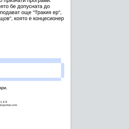
о признати програми.
ято бе допусната до
подават още "Тракия ер",
щов", която е концесионер
ари.
.1.4.6
oportal.com