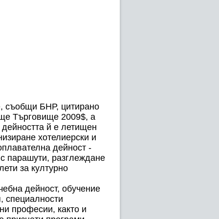
, съобщи БНР, цитирано
ище Търговище 2009$, а
 дейността й е летищен
низиране хотелиерски и
оплавателна дейност -
е с парашути, разглеждане
лети за културно
чебна дейност, обучение
, специалности
ни професии, както и