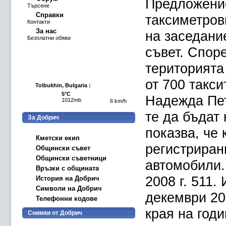
Предложение
Търсене
Справки
таксиметров
Контакти
За нас
на заседани
Безплатни обяви
съвет. Спор
територията
от 700 такси
Tolbukhin, Bulgaria :
5°C
Надежда Пет
1012mb
6 km/h
те да бъдат 
За Добрич
показва, че
Кметски екип
регистриран
Общински съвет
Общински съветници
автомобили. 
Връзки с общината
2008 г. 511
История на Добрич
Символи на Добрич
декември 200
Телефонни кодове
края на годи
Снимки от Добрич