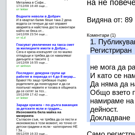
на не повече
Металика в Софи...
17/12/09 16:48
още...
от lekter
Водните неволи в Добрич
Видяна от: 89
И в квартал балик беше така 2 дена
водата си течеше до кат оправят
аварията и найстена доста коментари
който не бяха от...
14/12/09 23:54
още...
Коментари (1)
от vLd
1.
Публикува
Гласуват увеличение на такса смет
Регистриран
за жилищните имоти в Добри...
Сега е криза изхвърлят се по-малко
отпадъци и трябва да се намаляват
данъците и таксите :(
14/12/09 16:55
още...
не мога да р
от sinhron
Последно: дежурни групи ще
И като се на
работят в периода от 4 до 8 януар...
Браво! Но защо трябваше първо
Да няма да н
родителите да понегодуват и да си
поопънат нервите и тогава в общината
Общо взето п
да се сетят за тоз...
10/12/09 17:42
още...
от lekter
намираме на 
Заради кризата – по-дълга ваканция
дейност.
за детските ясли и градин...
Икономията била майка на
Докладване
мизерията
Съгласен съм, че трябва да се пести и
икономисва в този момент, но точно от
детски градини и ясли - категорично НЕ
! За ...
Само регистри
08/12/09 16:33
още...