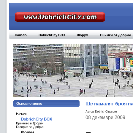
Начало
DobrichCity BOX
Форум
Снимки от Добрич
Ще намалят броя на
Основно меню
Автор DobrichCity.com
Начало
08 декември 2009
DobrichCity BOX
Времето в Добрич
Галерия за Добрич
Форум