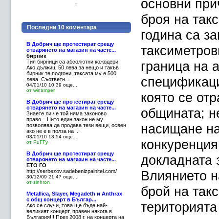
основни при
броя на так
Последни 10 коментара
година са з
В Добрич ще протестират срещу
таксиметров
отварянето на магазин на часте...
бирник
Тия бирници са абсолютни кожодери.
граница на 
Ако дължиш 50 лева за нещо и такъв
бирник те подгони, таксата му е 500
спецификаци
лева. Съответн...
04/01/10 10:39
още...
от winamper
която се отр
В Добрич ще протестират срещу
отварянето на магазин на часте...
общината; н
Знаете ли че той няма законово
право... Нито един закон не му
насищане на
позволява да продава тези вещи, освен
ако не е в полза на ...
03/01/10 13:54
още...
конкуренция
от PuFFy
В Добрич ще протестират срещу
докладната 
отварянето на магазин на часте...
ЕТО ГО
http://serbezov.sadebenizpalnitel.com/
Влиянието н
30/12/09 21:47
още...
от sinhron
брой на так
Metallica, Slayer, Megadeth и Anthrax
с общ концерт в Българ...
територията
Ако се случи, това ще бъде най-
великият концерт, правен някога в
България!!! През 2008 г. на концерта на