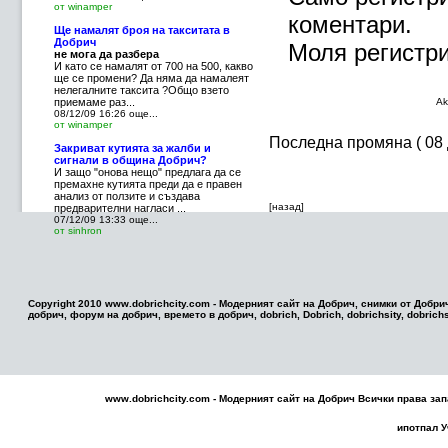
от winamper
коментари.
Ще намалят броя на такситата в
Добрич
Моля регистри
не мога да разбера
И като се намалят от 700 на 500, какво
ще се промени? Да няма да намалеят
нелегалните таксита ?Общо взето
приемаме раз...
Ak
08/12/09 16:26
още...
от winamper
Последна промяна ( 08
Закриват кутията за жалби и
сигнали в община Добрич?
И защо "онова нещо" предлага да се
премахне кутията преди да е правен
анализ от ползите и създава
[назад]
предварителни нагласи ...
07/12/09 13:33
още...
от sinhron
Copyright 2010 www.dobrichcity.com - Модерният сайт на Добрич, снимки от Добри
добрич, форум на добрич, времето в добрич, dobrich, Dobrich, dobrichsity, dobrichsi
www.dobrichcity.com - Модерният сайт на
Добрич
Всички права зап
ипотпал
У