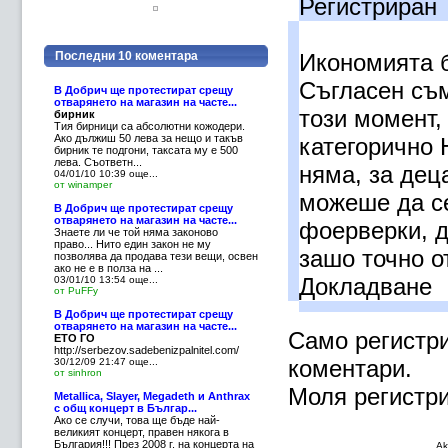
Регистриран
Последни 10 коментара
Икономията 
Съгласен съм
В Добрич ще протестират срещу
отварянето на магазин на часте...
този момент, 
бирник
Тия бирници са абсолютни кожодери.
Ако дължиш 50 лева за нещо и такъв
категорично 
бирник те подгони, таксата му е 500
лева. Съответн...
няма, за дец
04/01/10 10:39
още...
от winamper
можеше да се
В Добрич ще протестират срещу
отварянето на магазин на часте...
фоерверки, д
Знаете ли че той няма законово
право... Нито един закон не му
зашо точно о
позволява да продава тези вещи, освен
ако не е в полза на ...
Докладване
03/01/10 13:54
още...
от PuFFy
В Добрич ще протестират срещу
отварянето на магазин на часте...
Само регистри
ЕТО ГО
http://serbezov.sadebenizpalnitel.com/
коментари.
30/12/09 21:47
още...
от sinhron
Моля регистри
Metallica, Slayer, Megadeth и Anthrax
с общ концерт в Българ...
Ако се случи, това ще бъде най-
великият концерт, правен някога в
България!!! През 2008 г. на концерта на
Ak