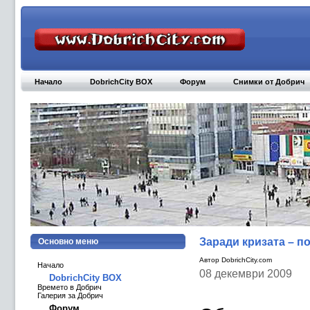
Начало
DobrichCity BOX
Форум
Снимки от Добрич
Заради кризата – по
Основно меню
Автор DobrichCity.com
Начало
08 декември 2009
DobrichCity BOX
Времето в Добрич
Галерия за Добрич
Форум