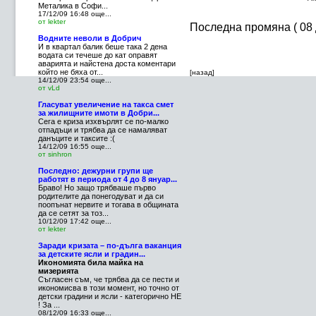
Металика в Софи...
17/12/09 16:48
още...
от lekter
Последна промяна ( 08
Водните неволи в Добрич
И в квартал балик беше така 2 дена
водата си течеше до кат оправят
аварията и найстена доста коментари
който не бяха от...
[назад]
14/12/09 23:54
още...
от vLd
Гласуват увеличение на такса смет
за жилищните имоти в Добри...
Сега е криза изхвърлят се по-малко
отпадъци и трябва да се намаляват
данъците и таксите :(
14/12/09 16:55
още...
от sinhron
Последно: дежурни групи ще
работят в периода от 4 до 8 януар...
Браво! Но защо трябваше първо
родителите да понегодуват и да си
поопънат нервите и тогава в общината
да се сетят за тоз...
10/12/09 17:42
още...
от lekter
Заради кризата – по-дълга ваканция
за детските ясли и градин...
Икономията била майка на
мизерията
Съгласен съм, че трябва да се пести и
икономисва в този момент, но точно от
детски градини и ясли - категорично НЕ
! За ...
08/12/09 16:33
още...