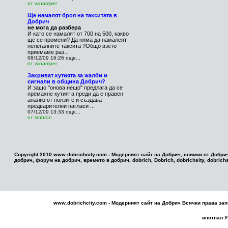
от winamper
Ще намалят броя на такситата в
Добрич
не мога да разбера
И като се намалят от 700 на 500, какво
ще се промени? Да няма да намалеят
нелегалните таксита ?Общо взето
приемаме раз...
08/12/09 16:26
още...
от winamper
Закриват кутията за жалби и
сигнали в община Добрич?
И защо "онова нещо" предлага да се
премахне кутията преди да е правен
анализ от ползите и създава
предварителни нагласи ...
07/12/09 13:33
още...
от sinhron
Copyright 2010 www.dobrichcity.com - Модерният сайт на Добрич, снимки от Добри
добрич, форум на добрич, времето в добрич, dobrich, Dobrich, dobrichsity, dobrichsi
www.dobrichcity.com - Модерният сайт на
Добрич
Всички права зап
ипотпал
У