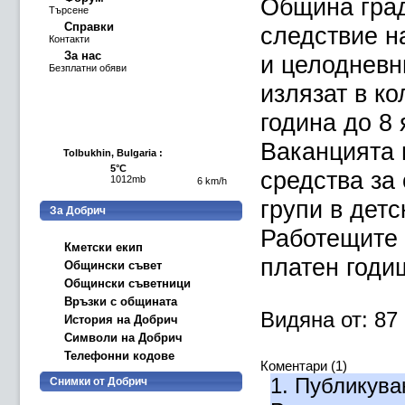
Община град
Търсене
Справки
следствие н
Контакти
За нас
и целодневн
Безплатни обяви
излязат в к
година до 8
Ваканцията 
Tolbukhin, Bulgaria :
5°C
средства за
1012mb
6 km/h
групи в детс
За Добрич
Работещите 
Кметски екип
платен годи
Общински съвет
Общински съветници
Връзки с общината
Видяна от: 87
История на Добрич
Символи на Добрич
Телефонни кодове
Коментари (1)
1.
Публикува
Снимки от Добрич